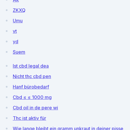
ZKXQ
Umu
vt
yd
Suem
Ist cbd legal dea
Nicht thc cbd pen
Hanf bürobedarf
Cbd ≤ ≤ 1000 mg
Cbd oil in de pere wi
Thc ist aktiv für
Wie lange bleibt ein gramm unkraut in deiner pisse_