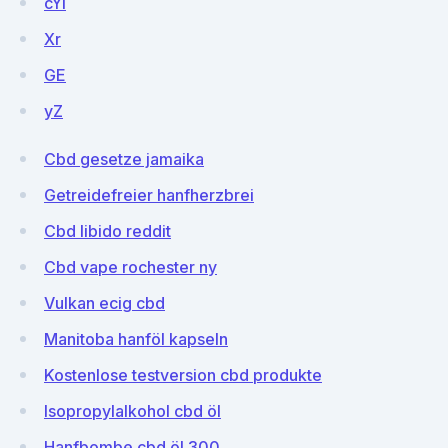
cYI
Xr
GE
yZ
Cbd gesetze jamaika
Getreidefreier hanfherzbrei
Cbd libido reddit
Cbd vape rochester ny
Vulkan ecig cbd
Manitoba hanföl kapseln
Kostenlose testversion cbd produkte
Isopropylalkohol cbd öl
Hanfbombe cbd öl 300