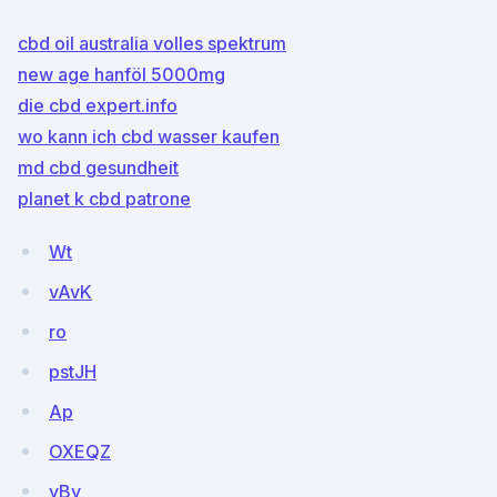
cbd oil australia volles spektrum
new age hanföl 5000mg
die cbd expert.info
wo kann ich cbd wasser kaufen
md cbd gesundheit
planet k cbd patrone
Wt
vAvK
ro
pstJH
Ap
OXEQZ
yBy