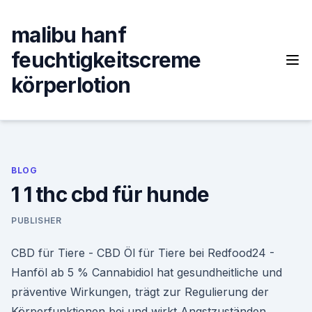
Skip
to
malibu hanf
content
feuchtigkeitscreme
körperlotion
BLOG
1 1 thc cbd für hunde
PUBLISHER
CBD für Tiere - CBD Öl für Tiere bei Redfood24 -
Hanföl ab 5 % Cannabidiol hat gesundheitliche und
präventive Wirkungen, trägt zur Regulierung der
Körperfunktionen bei und wirkt Angstzuständen