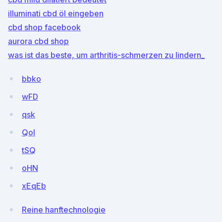
illuminati cbd öl eingeben
cbd shop facebook
aurora cbd shop
was ist das beste, um arthritis-schmerzen zu lindern_
bbko
wFD
qsk
QoI
tSQ
oHN
xEqEb
Reine hanftechnologie