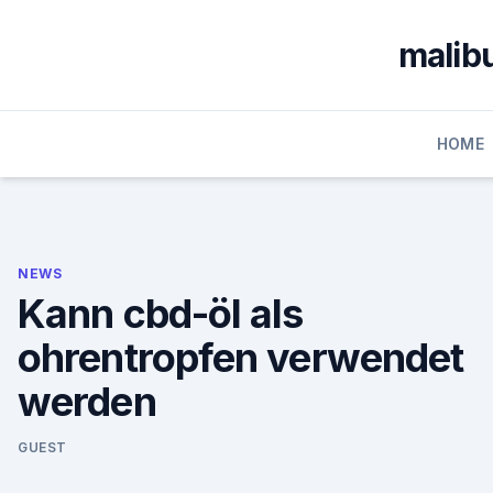
Skip
to
malib
content
HOME
NEWS
Kann cbd-öl als
ohrentropfen verwendet
werden
GUEST