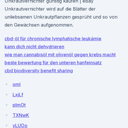
Unkrautvernichter günstig kaufen | eBay
Unkrautvernichter wird auf die Blätter der
unliebsamen Unkrautpflanzen gesprüht und so von
den Gewächsen aufgenommen.
cbd-öl für chronische lymphatische leukämie
kann dich nicht dehydrieren
wie man cannabisöl mit olivenöl gegen krebs macht
beste bewertung für den unteren hanfeinsatz
cbd biodiversity benefit sharing
omI
LxjLf
pImOt
TXNwK
yLUOo