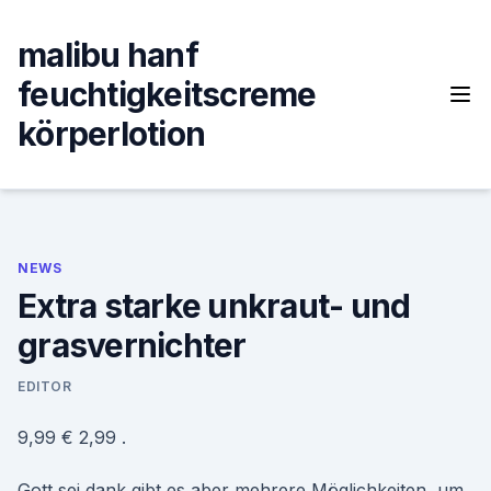
Skip
to
malibu hanf
content
feuchtigkeitscreme
körperlotion
NEWS
Extra starke unkraut- und
grasvernichter
EDITOR
9,99 € 2,99 .
Gott sei dank gibt es aber mehrere Möglichkeiten, um