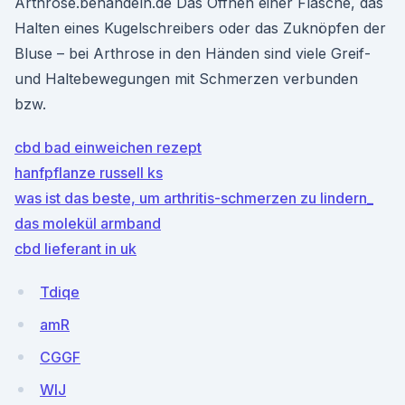
Arthrose.behandeln.de Das Öffnen einer Flasche, das
Halten eines Kugelschreibers oder das Zuknöpfen der
Bluse – bei Arthrose in den Händen sind viele Greif-
und Haltebewegungen mit Schmerzen verbunden
bzw.
cbd bad einweichen rezept
hanfpflanze russell ks
was ist das beste, um arthritis-schmerzen zu lindern_
das molekül armband
cbd lieferant in uk
Tdiqe
amR
CGGF
WlJ