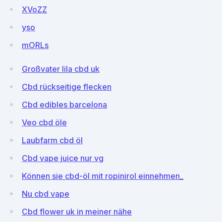
XVoZZ
yso
mORLs
Großvater lila cbd uk
Cbd rückseitige flecken
Cbd edibles barcelona
Veo cbd öle
Laubfarm cbd öl
Cbd vape juice nur vg
Können sie cbd-öl mit ropinirol einnehmen_
Nu cbd vape
Cbd flower uk in meiner nähe