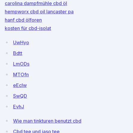
carolina dampfmühle cbd öl
hempworx cbd oil lancaster pa
hanf cbd ölforen
kosten für cbd-isolat
UwHyo
Bdtt
LmODs
MTOfn
eEcIw
SwQD
EvhJ
Wie man tinkturen benutzt cbd
Cbd tee und iaso tee