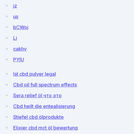
jz
us
bCWoj
Li
cakhv
PYlU
Ist cbd pulver legal
Cbd oil full spectrum effects
Sera relief öl что это
Cbd heilt die entealisierung
Stiefel cbd ölprodukte
Elixier cbd mct öl bewertung