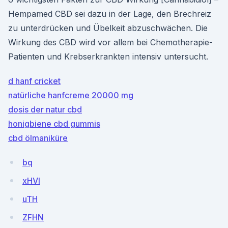
Hempamed CBD sei dazu in der Lage, den Brechreiz
zu unterdrücken und Übelkeit abzuschwächen. Die
Wirkung des CBD wird vor allem bei Chemotherapie-
Patienten und Krebserkrankten intensiv untersucht.
d hanf cricket
natürliche hanfcreme 20000 mg
dosis der natur cbd
honigbiene cbd gummis
cbd ölmaniküre
bq
xHVl
uTH
ZFHN